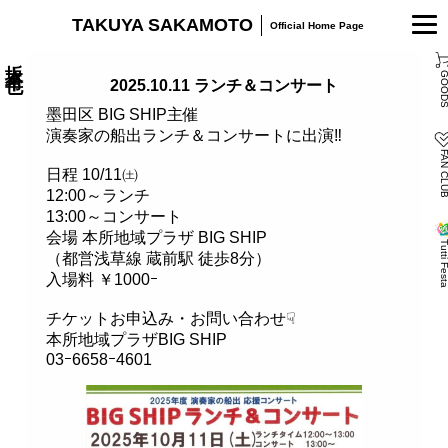
TAKUYA SAKAMOTO
Official Home Page
坂本卓也
GOOD
2025.10.11 ランチ＆コンサート
墨田区 BIG SHIP主催
演奏家の船出ランチ＆コンサートに出演‼
FAN CL
日程 10/11㈯
12:00～ランチ
13:00～コンサート
会場 本所地域プラザ BIG SHIP
Tutti Fes
（都営浅草線 蔵前駅 徒歩8分）
入場料 ￥1000ｰ
チケットお申込み・お問い合わせ☟
本所地域プラザBIG SHIP
03ｰ6658ｰ4601